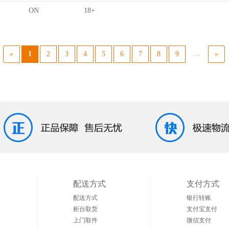
ON
18+
…
«
1
2
3
4
5
6
7
8
9
»
配送方式
支付方式
配送方式
银行转账
柜台取货
支付宝支付
上门取件
微信支付