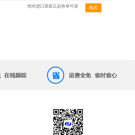
绝对进口原装正品有单可谈
购买