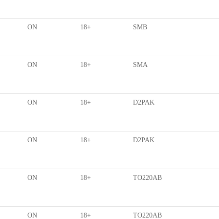
ON
18+
SMB
ON
18+
SMA
ON
18+
D2PAK
ON
18+
D2PAK
ON
18+
TO220AB
ON
18+
TO220AB