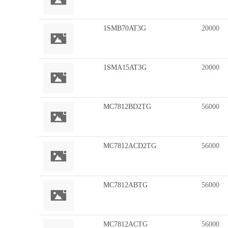
1SMB70AT3G
20000
1SMA15AT3G
20000
MC7812BD2TG
56000
MC7812ACD2TG
56000
MC7812ABTG
56000
MC7812ACTG
56000