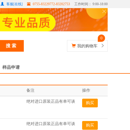
客服[在线]
0755-83229772-83202753
工作时间： 9:00-18:00
0
搜 索
我的购物车
样品申请
备注
操作
绝对进口原装正品有单可谈
购买
绝对进口原装正品有单可谈
购买