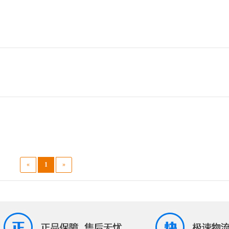
«
1
»